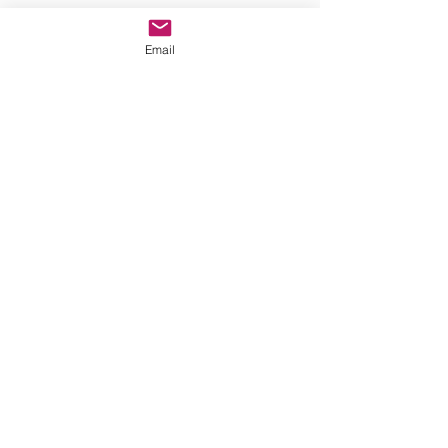
Email
CONTACT
Dave & Becs
Tél :
+33 (0)6 46 39 00 26
admin@base-velo.com
Villa du Parc
22 Avenue Nicolas Pavillon