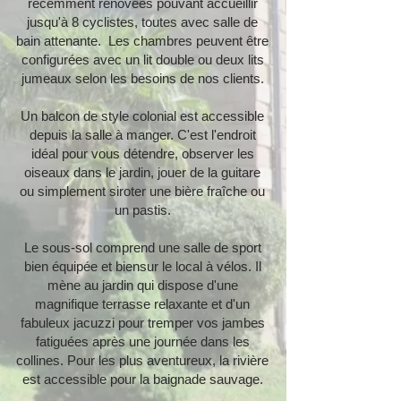
récemment rénovées pouvant accueillir
jusqu'à 8 cyclistes, toutes avec salle de
bain attenante. Les chambres peuvent être
configurées avec un lit double ou deux lits
jumeaux selon les besoins de nos clients.
Un balcon de style colonial est accessible
depuis la salle à manger. C'est l'endroit
idéal pour vous détendre, observer les
oiseaux dans le jardin, jouer de la guitare
ou simplement siroter une bière fraîche ou
un pastis.
Le sous-sol comprend une salle de sport
bien équipée et biensur le local à vélos. Il
mène au jardin qui dispose d'une
magnifique terrasse relaxante et d'un
fabuleux jacuzzi pour tremper vos jambes
fatiguées après une journée dans les
collines. Pour les plus aventureux, la rivière
est accessible pour la baignade sauvage.